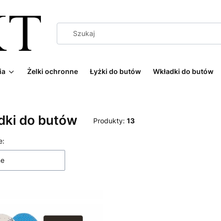
ia
Żelki ochronne
Łyżki do butów
Wkładki do butów
dki do butów
Produkty:
13
 produktów
e:
ne