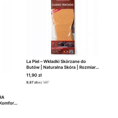
La Piel – Wkładki Skórzane do
Butów | Naturalna Skóra | Rozmiary
36–46
Cena
11,90 zł
Cena
9,67 zł
bez VAT
RA
Komfort,