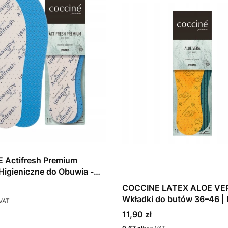
 Actifresh Premium
Higieniczne do Obuwia -
nania
COCCINE LATEX ALOE VE
Wkładki do butów 36–46 | 
VAT
świeżość, higiena
Cena
11,90 zł
Cena