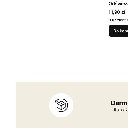
Odśwież
wycinian
Cena
11,90 zł
Cena
9,67 zł
bez 
Do kos
Darmo
dla każ