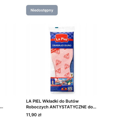
Niedostępny
LA PIEL Wkładki do Butów
Roboczych ANTYSTATYCZNE do
wyciniania (36 – 46)
Cena
11,90 zł