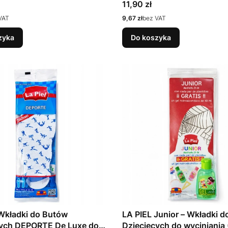
Cena
11,90 zł
Cena
VAT
9,67 zł
bez VAT
zyka
Do koszyka
Wkładki do Butów
LA PIEL Junior – Wkładki 
ych DEPORTE De Luxe do
Dziecięcych do wyciniania 