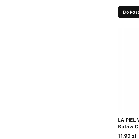
Do kos
LA PIEL 
Butów CÁ
46)
Cena
11,90 zł