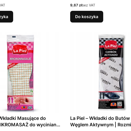
Cena
VAT
9,67 zł
bez VAT
zyka
Do koszyka
Wkładki Masujące do
La Piel – Wkładki do Butów
IKROMASAŻ do wyciniania
Węglem Aktywnym | Rozmi
)
46