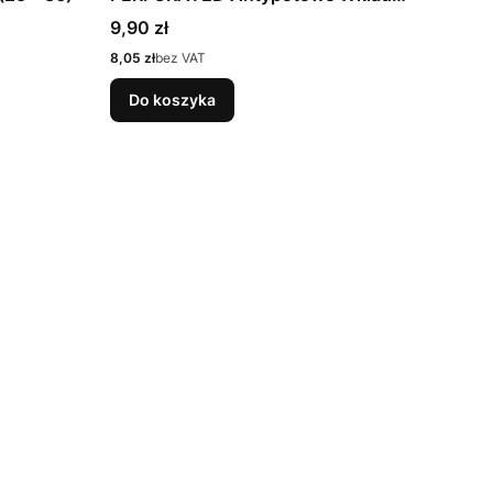
do Butów DO WYCINANIA
Cena
9,90 zł
Cena
8,05 zł
bez VAT
Do koszyka