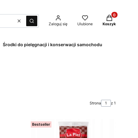
Produkty w kos
Wyczyść
Szukaj
Zaloguj się
Ulubione
Koszyk
Środki do pielęgnacji i konserwacji samochodu
Strona
z 1
Bestseller