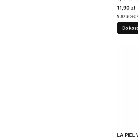
wycinani
Cena
11,90 zł
Cena
9,67 zł
bez 
Do kos
LA PIEL 