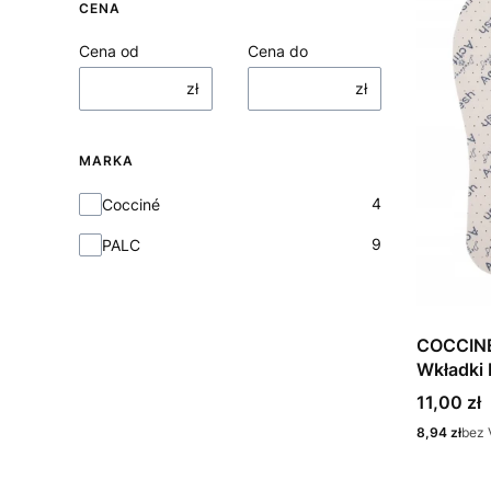
CENA
Cena od
Cena do
zł
zł
MARKA
Marka
4
Cocciné
9
PALC
COCCINE
Wkładki 
Do Wyci
Cena
11,00 zł
Cena
8,94 zł
bez 