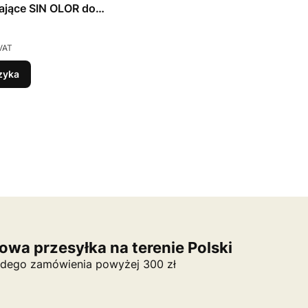
ające SIN OLOR do
ia (36 – 46)
VAT
zyka
wa przesyłka na terenie Polski
dego zamówienia powyżej 300 zł