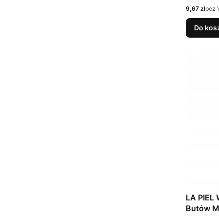
Cena
9,67 zł
bez 
Do kos
LA PIEL 
Butów M
(36 – 46