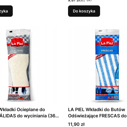
9,67 zł
bez VAT
zyka
Do koszyka
Wkładki Ocieplane do
LA PIEL Wkładki do Butów
LIDAS do wyciniania (36 –
Odświeżające FRESCAS do
wyciniania (36 – 46)
Cena
11,90 zł