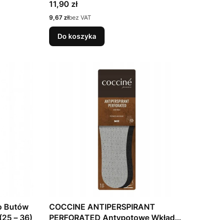
Cena
11,90 zł
Cena
9,67 zł
bez VAT
Do koszyka
do Butów
COCCINE ANTIPERSPIRANT
(25 – 36)
PERFORATED Antypotowe Wkładki