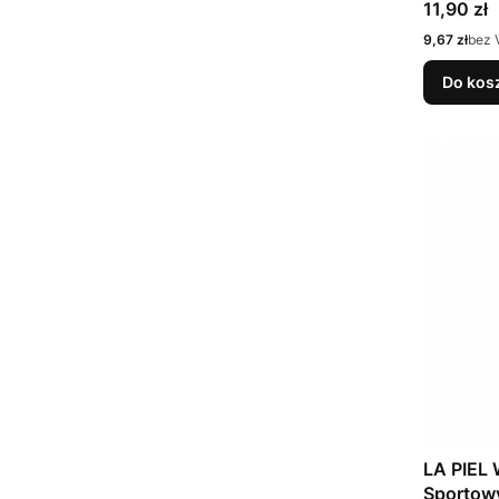
Cena
11,90 zł
Cena
9,67 zł
bez 
Do kos
LA PIEL 
Sportow