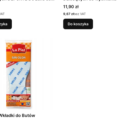
a (36 – 46)
Cena
11,90 zł
Cena
VAT
9,67 zł
bez VAT
zyka
Do koszyka
Wkładki do Butów