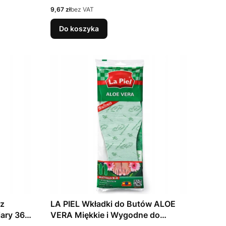
Cena
9,67 zł
bez VAT
Do koszyka
 z
LA PIEL Wkładki do Butów ALOE
ary 36–
VERA Miękkie i Wygodne do
wycinania (36 - 46)