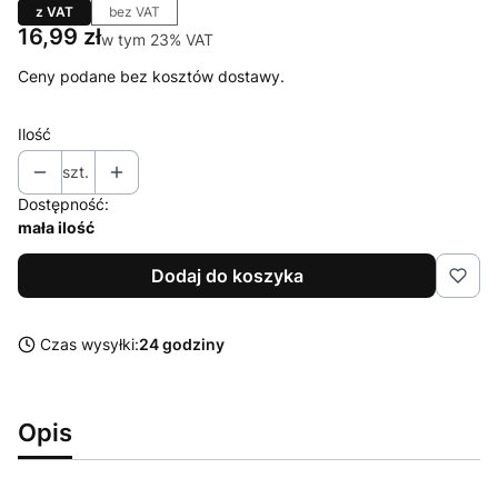
z VAT
bez VAT
Cena
16,99 zł
w tym 23% VAT
w tym
23%
VAT
Ceny podane bez kosztów dostawy.
Ilość
szt.
Dostępność:
mała ilość
Dodaj do koszyka
Czas wysyłki:
24 godziny
Opis