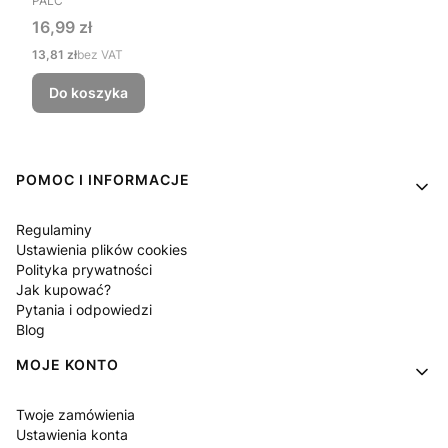
PALC
Cena
16,99 zł
Cena
13,81 zł
bez VAT
Do koszyka
Linki w stopce
POMOC I INFORMACJE
Regulaminy
Ustawienia plików cookies
Polityka prywatności
Jak kupować?
Pytania i odpowiedzi
Blog
MOJE KONTO
Twoje zamówienia
Ustawienia konta