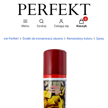
Produkty w koszy
Otwórz wyszukiwarkę
Menu
Szukaj
Zaloguj się
Koszyk
buwie Perfekt
Środki do konserwacji obuwia
Renowatory koloru
Spray